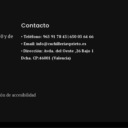
Contacto
30 y de
▪
Teléfono:
963 91 78 43
|
650 03 64 66
▪ Email:
info@cuchilleriavprieto.es
▪
Dirección:
Avda. del Oeste ,26 Bajo 1
Dcha. CP:46001 (Valencia)
ón de accesibilidad