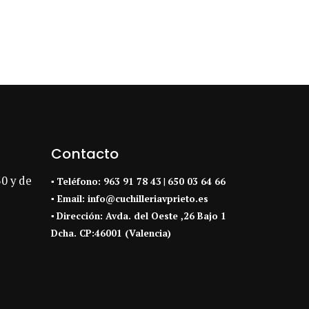
Contacto
30 y de
▪
Teléfono:
963 91 78 43
|
650 03 64 66
▪ Email:
info@cuchilleriavprieto.es
▪
Dirección:
Avda. del Oeste ,26 Bajo 1
Dcha. CP:46001 (Valencia)