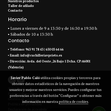
Nuestros productos
Taller de afilado
Contacto
Horario
▪ Lunes a viernes de 9 a 13:30 y de 16:30 a 19:30 h
▪ Sábados de 10 a 13:30 h
Contacto
▪
Teléfono:
963 91 78 43
|
650 03 64 66
▪ Email:
info@cuchilleriavprieto.es
▪
Dirección:
Avda. del Oeste ,26 Bajo 1 Dcha. CP:46001
(Valencia)
Javier Pablo Caló
utiliza cookies propias y terceros para
obtener datos estadísticos de la navegación de nuestros
Aviso legal
usuarios y mejorar nuestros servicios. Puedes configurar tus
Política de cookies
preferencias a través del botón “Configurar” o obtener más
Gestión de cookies
información en nuestra
política de cookies
.
Política de privacidad
Declaración de accesibilidad