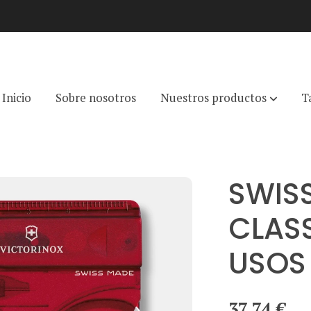
Inicio
Sobre nosotros
Nuestros productos
T
IC, TARJETA 10 USOS ROJA TRANSP.
SWIS
CLASS
USOS
37,74 €