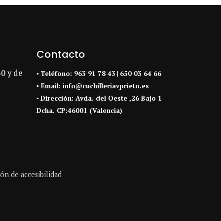
Contacto
30 y de
▪
Teléfono:
963 91 78 43
|
650 03 64 66
▪ Email:
info@cuchilleriavprieto.es
▪
Dirección:
Avda. del Oeste ,26 Bajo 1
Dcha. CP:46001 (Valencia)
ón de accesibilidad