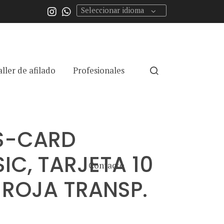
Seleccionar idioma
aller de afilado
Profesionales
S-CARD
IC, TARJETA 10
Contacto
 ROJA TRANSP.