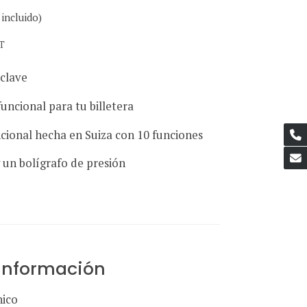
incluido)
.T
 clave
ncional para tu billetera
ional hecha en Suiza con 10 funciones
y un bolígrafo de presión
 información
nico