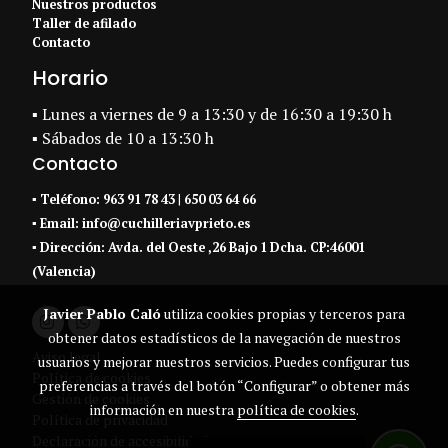
Nuestros productos
Taller de afilado
Contacto
Horario
▪ Lunes a viernes de 9 a 13:30 y de 16:30 a 19:30 h
▪ Sábados de 10 a 13:30 h
Contacto
▪
Teléfono:
963 91 78 43
|
650 03 64 66
▪ Email:
info@cuchilleriavprieto.es
▪
Dirección:
Avda. del Oeste ,26 Bajo 1 Dcha. CP:46001
(Valencia)
Javier Pablo Caló
utiliza cookies propias y terceros para
obtener datos estadísticos de la navegación de nuestros
Aviso legal
usuarios y mejorar nuestros servicios. Puedes configurar tus
Política de cookies
preferencias a través del botón “Configurar” o obtener más
Gestión de cookies
información en nuestra
política de cookies
.
Política de privacidad
Declaración de accesibilidad