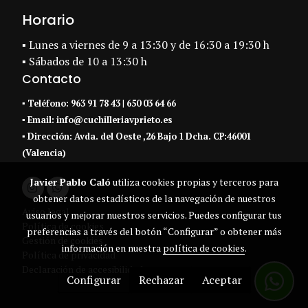
Horario
▪ Lunes a viernes de 9 a 13:30 y de 16:30 a 19:30 h
▪ Sábados de 10 a 13:30 h
Contacto
▪
Teléfono:
963 91 78 43
|
650 03 64 66
▪ Email:
info@cuchilleriavprieto.es
▪
Dirección:
Avda. del Oeste ,26 Bajo 1 Dcha. CP:46001
(Valencia)
Javier Pablo Caló
utiliza cookies propias y terceros para
obtener datos estadísticos de la navegación de nuestros
Aviso legal
usuarios y mejorar nuestros servicios. Puedes configurar tus
Política de cookies
preferencias a través del botón “Configurar” o obtener más
Gestión de cookies
información en nuestra
política de cookies
.
Política de privacidad
Declaración de accesibilidad
Configurar
Rechazar
Aceptar