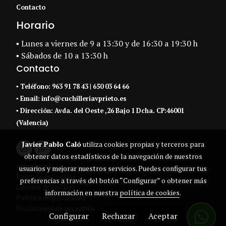
Contacto
Horario
▪ Lunes a viernes de 9 a 13:30 y de 16:30 a 19:30 h
▪ Sábados de 10 a 13:30 h
Contacto
▪
Teléfono:
963 91 78 43
|
650 03 64 66
▪ Email:
info@cuchilleriavprieto.es
▪
Dirección:
Avda. del Oeste ,26 Bajo 1 Dcha. CP:46001
(Valencia)
Javier Pablo Caló
utiliza cookies propias y terceros para
obtener datos estadísticos de la navegación de nuestros
Aviso legal
usuarios y mejorar nuestros servicios. Puedes configurar tus
Política de cookies
preferencias a través del botón “Configurar” o obtener más
Gestión de cookies
información en nuestra
política de cookies
.
Política de privacidad
Declaración de accesibilidad
Configurar
Rechazar
Aceptar