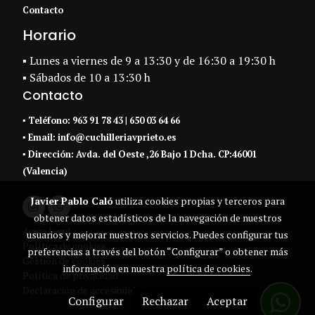
Contacto
Horario
▪ Lunes a viernes de 9 a 13:30 y de 16:30 a 19:30 h
▪ Sábados de 10 a 13:30 h
Contacto
▪
Teléfono:
963 91 78 43
|
650 03 64 66
▪ Email:
info@cuchilleriavprieto.es
▪
Dirección:
Avda. del Oeste ,26 Bajo 1 Dcha. CP:46001
(Valencia)
Javier Pablo Caló
utiliza cookies propias y terceros para
obtener datos estadísticos de la navegación de nuestros
Aviso legal
usuarios y mejorar nuestros servicios. Puedes configurar tus
Política de cookies
preferencias a través del botón “Configurar” o obtener más
Gestión de cookies
información en nuestra
política de cookies
.
Política de privacidad
Declaración de accesibilidad
Configurar
Rechazar
Aceptar